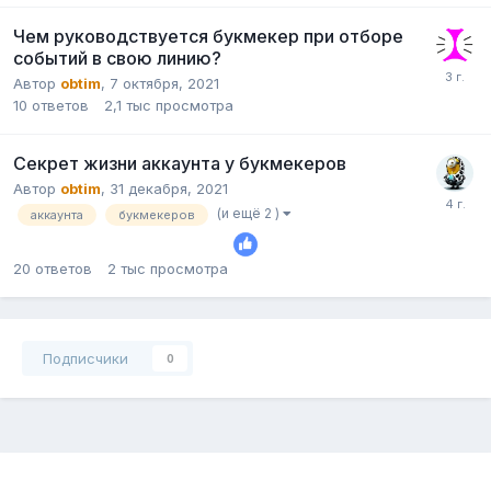
Чем руководствуется букмекер при отборе
событий в свою линию?
Автор
obtim
,
7 октября, 2021
10
ответов
2,1 тыс
просмотра
Секрет жизни аккаунта у букмекеров
Автор
obtim
,
31 декабря, 2021
(и ещё 2 )
аккаунта
букмекеров
20
ответов
2 тыс
просмотра
Подписчики
0