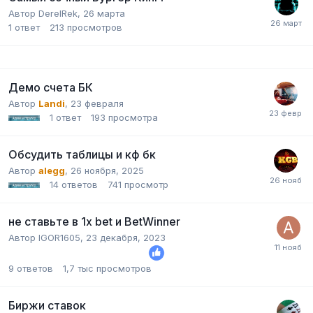
Автор
DerelRek
,
26 марта
1
ответ
213
просмотров
Демо счета БК
Автор
Landi
,
23 февраля
1
ответ
193
просмотра
Обсудить таблицы и кф бк
Автор
alegg
,
26 ноября, 2025
14
ответов
741
просмотр
не ставьте в 1x bet и BetWinner
Автор
IGOR1605
,
23 декабря, 2023
9
ответов
1,7 тыс
просмотров
Биржи ставок