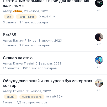
Платежные терминалы в РФ: для пополнения
наличными
Автор
obtim
,
23 ноября, 2021
(и ещё 4 )
для
наличными
3
ответа
1,4 тыс
просмотра
Bet365
Автор
Василий Титов
,
3 апреля, 2023
4
ответа
1,7 тыс
просмотров
Сканер на азию
Автор
Danya Trezini
,
5 февраля, 2023
17
ответов
102,3 тыс
просмотров
Обсуждение акций и конкурсов букмекерских
контор
Автор
lmloved
,
16 ноября, 2022
(и ещё 3 )
акций
букмекерских
1
ответ
1,2 тыс
просмотров