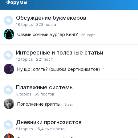
Форумы
Обсуждение букмекеров
18
topics
323
поста
Самый сочный Бургер Кинг?
Интересные и полезные статьи
12
topics
221
пост
Ну що, опять? (ошибка сертификатов)
Платежные системы
3
topics
65
постов
Пополнение крипты.
Дневники прогнозистов
91
topics
15,4 тыс
поста