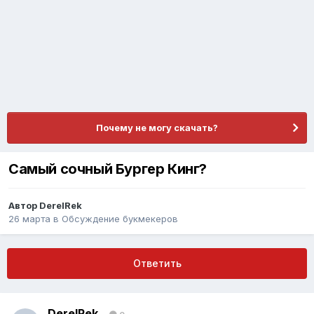
Почему не могу скачать?
Самый сочный Бургер Кинг?
Автор
DerelRek
26 марта
в
Обсуждение букмекеров
Ответить
DerelRek