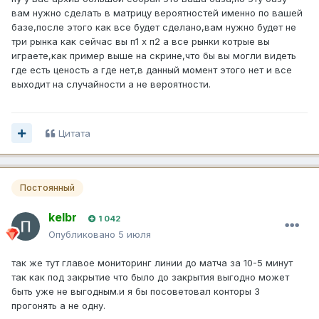
вам нужно сделать в матрицу вероятностей именно по вашей
базе,после этого как все будет сделано,вам нужно будет не
три рынка как сейчас вы п1 х п2 а все рынки котрые вы
играете,как пример выше на скрине,что бы вы могли видеть
где есть ценость а где нет,в данный момент этого нет и все
выходит на случайности а не вероятности.
Цитата
Постоянный
kelbr
1 042
Опубликовано
5 июля
так же тут главое мониторинг линии до матча за 10-5 минут
так как под закрытие что было до закрытия выгодно может
быть уже не выгодным.и я бы посоветовал конторы 3
прогонять а не одну.