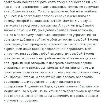
программа может собирать статистику с лайвскоре ин, или
как он там называется, я даже название толком не запомнил,
ну в общем не важно. То есть архив по любой лиги футбола,
до 7 лет. И в программу встроен сервис бэктестинга по
архиву, который по заданным алгоритмам за 5-7 секунд
вычисляет уеилд этого алгоритма. Алгоритмы я добавляю
также с помощью ИИ, уже добавил вчера свой алгоритм,
вынес в программу несколько настроек для управления. То
есть могу добавить сейчас любой алгоритм с любой Эксель
программы, тупо придумать, или вообще считать алгоритм со
скрина, или даже вообще попросить ИИ доработать мой
алгоритм, или вообще любой выдернутых с любой Эксель
программы и прогнать на прибыльность. И после когда у нас
есть прибыльный алгоритм в программе встроен сервис
аналитики, тупо выбираем прибыльный алгоритм и лигу, и
программа показывает на предстоящих матчах, делать ставку
или пропуск ставки. И всё это можно сделать абсолютно
бесплатно, если прочитаете тему и вникните в ее
содержание. Я сделал за 3 дня, ну кто-то может быстрее или
медленнее, за 5 дней. Но то, что Эксель программы в десятки
раз проигрывают этой по всем сервисам, это факт. В общем
кто хочет тот сделает.