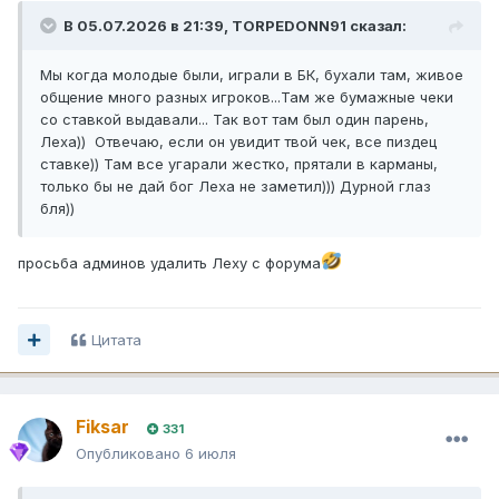
В 05.07.2026 в 21:39,
TORPEDONN91
сказал:
Мы когда молодые были, играли в БК, бухали там, живое
общение много разных игроков...Там же бумажные чеки
со ставкой выдавали... Так вот там был один парень,
Леха)) Отвечаю, если он увидит твой чек, все пиздец
ставке)) Там все угарали жестко, прятали в карманы,
только бы не дай бог Леха не заметил))) Дурной глаз
бля))
просьба админов удалить Леху с форума
Цитата
Fiksar
331
Опубликовано
6 июля