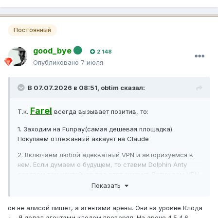
Постоянный
good_bye
2 148
Опубликовано
7 июля
В 07.07.2026 в 08:51,
obtim
сказал:
Farel
Т.к.
всегда вызывает позитив, то:
1. Заходим на Funpay(самая дешевая площадка).
Покупаем отлежанный аккаунт на Claude
2. Включаем любой адекватный VPN и авторизуемся в
нем. Если думаем о будущем, то ставим Dolphin Anty
создаем там контейнер под этот аккаунт. Включаем VPN,
запускаем Dolphin Anty и авторизуемся по пункту 1
Показать
3. На Funpay покупаем Pro подписку на Claude из пункта 1
он не алисой пишет, а агентами арены. Они на уровне Клода
4. Вайбкодим адекватные вещи, а не поделки Алисы...
+-. Я делал агентами клодом проверял. На арене 4.5 4.6