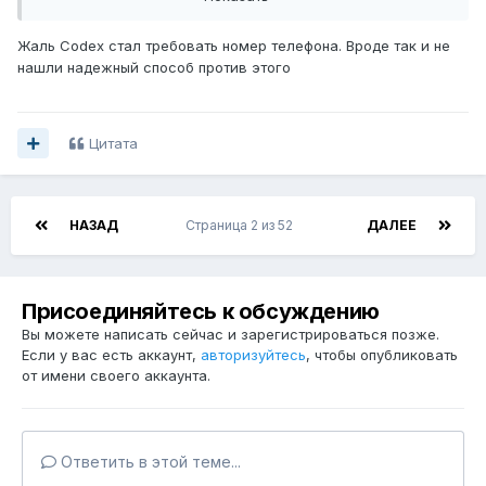
3. На Funpay покупаем Pro подписку на Claude из пункта 1
Жаль Codex стал требовать номер телефона. Вроде так и не
4. Вайбкодим адекватные вещи, а не поделки Алисы...
нашли надежный способ против этого
Цитата
НАЗАД
Страница 2 из 52
ДАЛЕЕ
Присоединяйтесь к обсуждению
Вы можете написать сейчас и зарегистрироваться позже.
Если у вас есть аккаунт,
авторизуйтесь
, чтобы опубликовать
от имени своего аккаунта.
Ответить в этой теме...