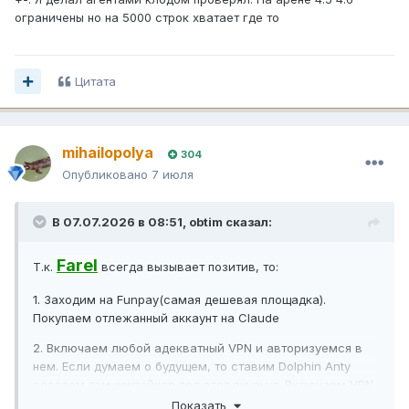
ограничены но на 5000 строк хватает где то
Цитата
mihailopolya
304
Опубликовано
7 июля
В 07.07.2026 в 08:51,
obtim
сказал:
Farel
Т.к.
всегда вызывает позитив, то:
1. Заходим на Funpay(самая дешевая площадка).
Покупаем отлежанный аккаунт на Claude
2. Включаем любой адекватный VPN и авторизуемся в
нем. Если думаем о будущем, то ставим Dolphin Anty
создаем там контейнер под этот аккаунт. Включаем VPN,
запускаем Dolphin Anty и авторизуемся по пункту 1
Показать