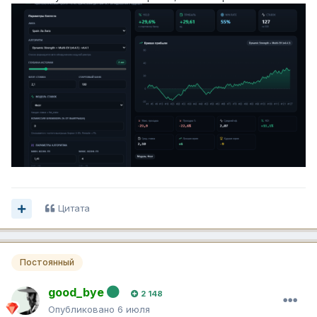
Цитата
Постоянный
good_bye
2 148
Опубликовано
6 июля