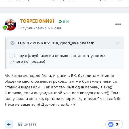
TORPEDONN91
814
Опубликовано
5 июля
В 05.07.2026 в 21:04,
good_bye
сказал:
я хз, ну оф. публикации сильно портят стату, хотя я
ничего не продаю)
Мы когда молодые были, играли в БК, бухали там, живое
общение много разных игроков...Там же бумажные чеки со
ставкой выдавали... Так вот там был один парень, Леха))
Отвечаю, если он увидит твой чек, все пиздец ставке)) Там
все угарали жестко, прятали в карманы, только бы не дай бог
Леха не заметил))) Дурной глаз бля))
Цитата
3