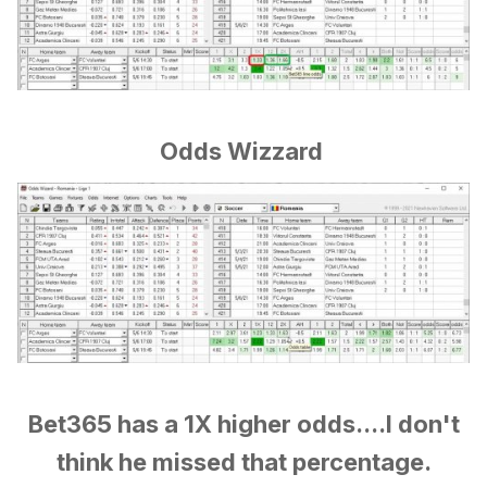
Odds Wizzard
Bet365 has a 1X higher odds....I don't
think he missed that percentage.