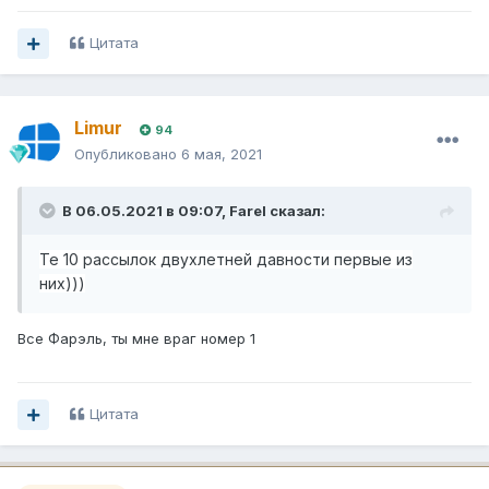
Цитата
Limur
94
Опубликовано
6 мая, 2021
В 06.05.2021 в 09:07,
Farel
сказал:
Те 10 рассылок двухлетней давности первые из
них)))
Все Фарэль, ты мне враг номер 1
Цитата