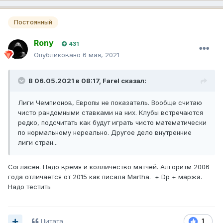
Постоянный
Rony
431
Опубликовано
6 мая, 2021
В 06.05.2021 в 08:17,
Farel
сказал:
Лиги Чемпионов, Европы не показатель. Вообще считаю
чисто рандомными ставками на них. Клубы встречаются
редко, подсчитать как будут играть чисто математически
по нормальному нереально. Другое дело внутренние
лиги стран...
Согласен. Надо время и колличество матчей. Алгоритм 2006
года отличается от 2015 как писала Martha. + Dp + маржа.
Надо тестить
Цитата
1