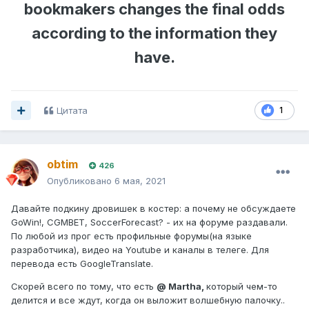
bookmakers changes the final odds
according to the information they
have.
Цитата
1
obtim
426
Опубликовано
6 мая, 2021
Давайте подкину дровишек в костер: а почему не обсуждаете
GoWin!, CGMBET, SoccerForecast? - их на форуме раздавали.
По любой из прог есть профильные форумы(на языке
разработчика), видео на Youtube и каналы в телеге. Для
перевода есть GoogleTranslate.
Скорей всего по тому, что есть
@ Martha,
который чем-то
делится и все ждут, когда он выложит волшебную палочку..