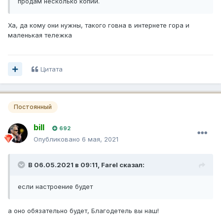
продам несколько копий.
Ха, да кому они нужны, такого говна в интернете гора и
маленькая тележка
Цитата
Постоянный
bill
692
Опубликовано
6 мая, 2021
В 06.05.2021 в 09:11,
Farel
сказал:
если настроение будет
а оно обязательно будет, Благодетель вы наш!