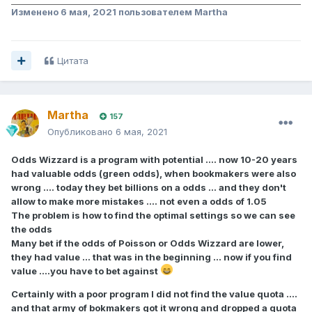
Изменено
6 мая, 2021
пользователем Martha
Цитата
Martha
157
Опубликовано
6 мая, 2021
Odds Wizzard is a program with potential .... now 10-20 years
had valuable odds (green odds), when bookmakers were also
wrong .... today they bet billions on a odds ... and they don't
allow to make more mistakes .... not even a odds of 1.05
The problem is how to find the optimal settings so we can see
the odds
Many bet if the odds of Poisson or Odds Wizzard are lower,
they had value ... that was in the beginning ... now if you find
value ....you have to bet against
Certainly with a poor program I did not find the value quota ....
and that army of bokmakers got it wrong and dropped a quota