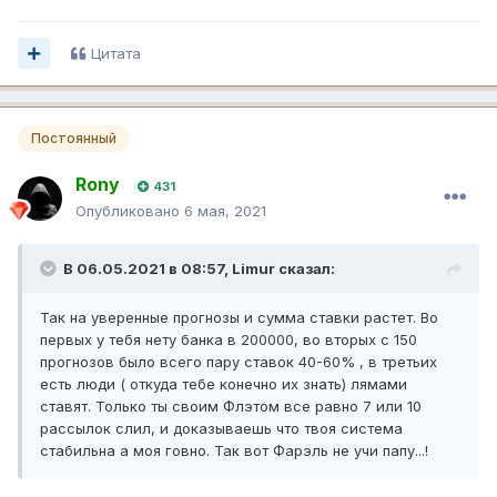
Цитата
Постоянный
Rony
431
Опубликовано
6 мая, 2021
В 06.05.2021 в 08:57,
Limur
сказал:
Так на уверенные прогнозы и сумма ставки растет. Во
первых у тебя нету банка в 200000, во вторых с 150
прогнозов было всего пару ставок 40-60% , в третьих
есть люди ( откуда тебе конечно их знать) лямами
ставят. Только ты своим Флэтом все равно 7 или 10
рассылок слил, и доказываешь что твоя система
стабильна а моя говно. Так вот Фарэль не учи папу...!