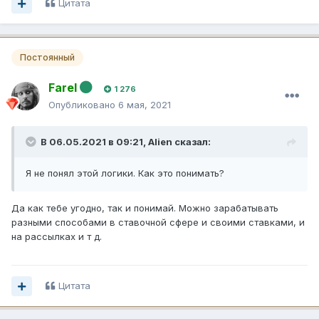
Цитата
Постоянный
Farel
1 276
Опубликовано
6 мая, 2021
В 06.05.2021 в 09:21,
Alien
сказал:
Я не понял этой логики. Как это понимать?
Да как тебе угодно, так и понимай. Можно зарабатывать
разными способами в ставочной сфере и своими ставками, и
на рассылках и т д.
Цитата