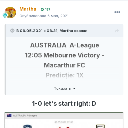
Martha
157
Опубликовано
6 мая, 2021
В 06.05.2021 в 08:31,
Martha
сказал:
AUSTRALIA
A-League
12:05 Melbourne Victory -
Macarthur FC
Predicție: 1X
Показать
1-0 let's start right: D