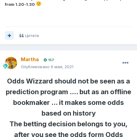
from 1.20-1.30
Цитата
Martha
157
Опубликовано
6 мая, 2021
Odds Wizzard should not be seen as a
prediction program .... but as an offline
bookmaker ... it makes some odds
based on history
The betting decision belongs to you,
after you see the odds form Odds