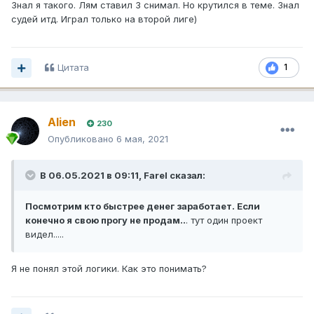
Знал я такого. Лям ставил 3 снимал. Но крутился в теме. Знал
судей итд. Играл только на второй лиге)
Цитата
1
Alien
230
Опубликовано
6 мая, 2021
В 06.05.2021 в 09:11,
Farel
сказал:
Посмотрим кто быстрее денег заработает. Если
конечно я свою прогу не продам..
. тут один проект
видел.....
Я не понял этой логики. Как это понимать?