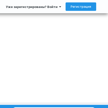
Регистрация
Уже зарегистрированы? Войти