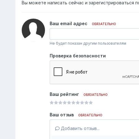
Вы можете написать сейчас и зарегистрироваться по
Ваш email адрес
ОБЯЗАТЕЛЬНО
Не будет показан другим пользователям
Проверка безопасности
Ваш рейтинг
ОБЯЗАТЕЛЬНО
Ваш отзыв
ОБЯЗАТЕЛЬНО
Добавить отзыв...