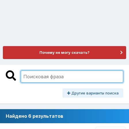
Почему не могу скачать?
Другие варианты поиска
Найдено 6 результатов