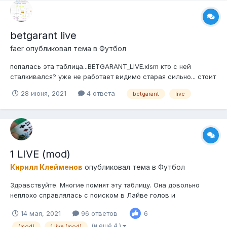
betgarant live
faer
опубликовал тема в
Футбол
попалась эта таблица...BETGARANT_LIVE.xlsm кто с ней
сталкивался? уже не работает видимо старая сильно... стоит
ли ее чинить?
28 июня, 2021
4 ответа
betgarant
live
1 LIVE (mod)
Кирилл Клейменов
опубликовал тема в
Футбол
Здравствуйте. Многие помнят эту таблицу. Она довольно
неплохо справлялась с поиском в Лайве голов и
рассчитывала предполагаемое количество Угловых в матче.
14 мая, 2021
96 ответов
6
Её даже модернизировали (после выхода первого варианта)
- добавив возможность выставлять диапазоны - что сразу
(и ещё 4 )
(mod)
1 live (mod)