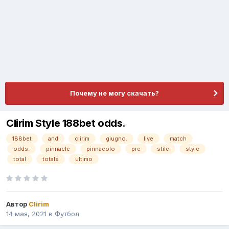
Почему не могу скачать?
Clirim Style 188bet odds.
188bet
and
clirim
giugno.
live
match
odds.
pinnacle
pinnacolo
pre
stile
style
total
totale
ultimo
Автор
Clirim
14 мая, 2021
в
Футбол