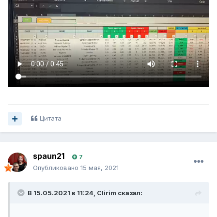
Update the first file.Copy from column A7 to column L7.After
paste everything into the Clirim Style Total file in cell A7.
Автор
Clirim
Добавлен
14.05.2021
Категория
Футбол
Цитата
spaun21
7
Опубликовано
15 мая, 2021
В 15.05.2021 в 11:24,
Clirim
сказал: