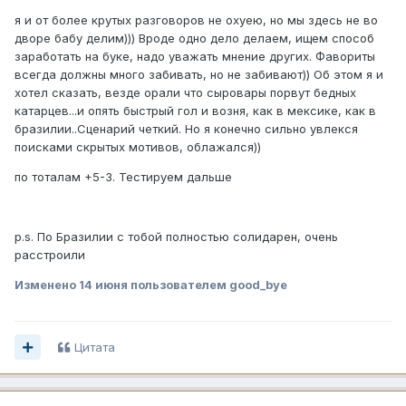
сейчас помню ЧМ 2002))
я и от более крутых разговоров не охуею, но мы здесь не во
дворе бабу делим))) Вроде одно дело делаем, ищем способ
заработать на буке, надо уважать мнение других. Фавориты
всегда должны много забивать, но не забивают)) Об этом я и
хотел сказать, везде орали что сыровары порвут бедных
катарцев...и опять быстрый гол и возня, как в мексике, как в
бразилии..Сценарий четкий. Но я конечно сильно увлекся
поисками скрытых мотивов, облажался))
по тоталам +5-3. Тестируем дальше
p.s. По Бразилии с тобой полностью солидарен, очень
расстроили
Изменено
14 июня
пользователем good_bye
Цитата