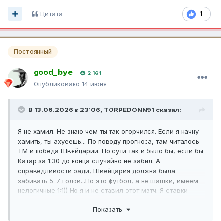
Цитата
1
Постоянный
good_bye
2 161
Опубликовано
14 июня
В 13.06.2026 в 23:06,
TORPEDONN91
сказал:
Я не хамил. Не знаю чем ты так огорчился. Если я начну
хамить, ты ахуеешь... По поводу прогноза, там читалось
ТМ и победа Швейцарии. По сути так и было бы, если бы
Катар за 1:30 до конца случайно не забил. А
справедливости ради, Швейцария должна была
забивать 5-7 голов...Но это футбол, а не шашки, имеем
нелогичные 1:1)) Но я и не ставил этот матч. Я ставки
свои уже написал, но Гаити не брал. Марокко уже
Показать
прошла, задавили просто бразильцев, не очень приятно
видеть такое. Я вырос на бразильском футболе, как