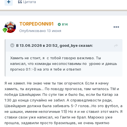
Цитата
TORPEDONN91
814
Опубликовано
13 июня
В 13.06.2026 в 20:52,
good_bye
сказал:
Хамить не стоит, я с тобой говорю вежливо. Ты
написал, что команды несопоставимы по уроню и даешь
прогноз 0:1 :-)) на это я тебе и ответил
Я не хамил. Не знаю чем ты так огорчился. Если я начну
хамить, ты ахуеешь... По поводу прогноза, там читалось ТМ и
победа Швейцарии. По сути так и было бы, если бы Катар за
1:30 до конца случайно не забил. А справедливости ради,
Швейцария должна была забивать 5-7 голов...Но это футбол, а
не шашки, имеем нелогичные 1:1)) Но я и не ставил этот матч. Я
ставки свои уже написал, но Гаити не брал. Марокко уже
прошла, задавили просто бразильцев, не очень приятно