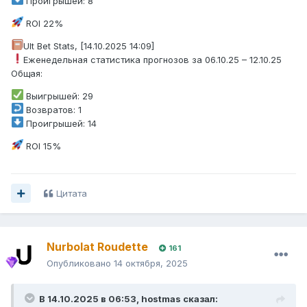
Проигрышей: 8
ROI 22%
Ult Bet Stats, [14.10.2025 14:09]
️Еженедельная статистика прогнозов за 06.10.25 – 12.10.25
Общая:
Выигрышей: 29
Возвратов: 1
Проигрышей: 14
ROI 15%
Цитата
Nurbolat Roudette
161
Опубликовано
14 октября, 2025
В 14.10.2025 в 06:53,
hostmas
сказал: