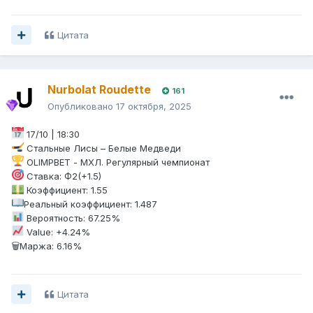
15/10 | 12:30
Диалло Габриэль – Дакворт Джеймс
Цитата
ATP 250. Алматы. Казахстан. Хард
Ставка: Тм(27.5)
Коэффициент: 1.44
Nurbolat Roudette
Реальный коэффициент: 1.373
161
Вероятность: 72.85%
Опубликовано
17 октября, 2025
Value: +4.91%
🗑Маржа: 8.08%
17/10 | 18:30
Стальные Лисы – Белые Медведи
OLIMPBET - МХЛ. Регулярный чемпионат
Ставка: Ф2(+1.5)
Коэффициент: 1.55
Реальный коэффициент: 1.487
Вероятность: 67.25%
Value: +4.24%
🗑Маржа: 6.16%
Цитата