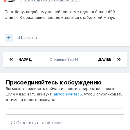
Опубликовано
28 октября, 2025
По отбору, подобному вашей системе сделал более 600
ставок. К сожалению прослеживается стабильный минус
Цитата
НАЗАД
Страница 3 из 14
ДАЛЕЕ
Присоединяйтесь к обсуждению
Вы можете написать сейчас и зарегистрироваться позже.
Если у вас есть аккаунт,
авторизуйтесь
, чтобы опубликовать
от имени своего аккаунта.
Ответить в этой теме...