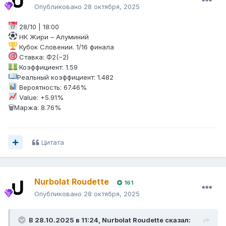
Опубликовано
28 октября, 2025
28/10 | 18:00
️ НК Жири – Алуминий
Кубок Словении. 1/16 финала
Ставка: Ф2(−2)
Коэффициент: 1.59
Реальный коэффициент: 1.482
Вероятность: 67.46%
Value: +5.91%
🗑Маржа: 8.76%
Цитата
Nurbolat Roudette
161
Опубликовано
28 октября, 2025
В 28.10.2025 в 11:24,
Nurbolat Roudette
сказал: