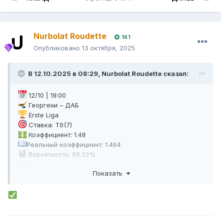
Nurbolat Roudette
161
Опубликовано
13 октября, 2025
В 12.10.2025 в 08:29,
Nurbolat Roudette
сказал:
12/10 | 19:00
Георгени – ДАБ
Erste Liga
Ставка: Тб(7)
Коэффициент: 1.48
Реальный коэффициент: 1.464
Вероятность: 68.32%
Value: +1.12%
Показать
🗑Маржа: 7.62%