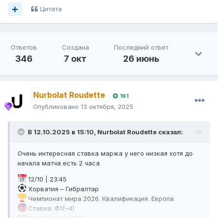
Цитата
Ответов
Создана
Последний ответ
346
7 окт
26 июнь
Nurbolat Roudette
161
Опубликовано
13 октября, 2025
В 12.10.2025 в 15:10,
Nurbolat Roudette
сказал:
Очень интересная ставка маржа у него низкая хотя до
начала матча есть 2 часа
12/10 | 23:45
️ Хорватия – Гибралтар
Чемпионат мира 2026. Квалификация. Европа
Ставка: Ф1(−4)