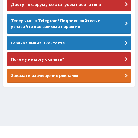
Доступ к форуму со статусом посетителя
Теперь мы в Telegram! Подписывайтесь и
узнавайте все самыми первыми!
Горячая линия Вконтакте
Почему не могу скачать?
Заказать размещение рекламы