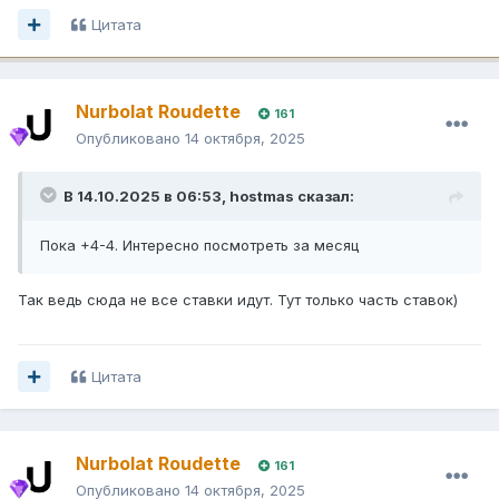
Цитата
Nurbolat Roudette
161
Опубликовано
14 октября, 2025
В 14.10.2025 в 06:53,
hostmas
сказал:
Пока +4-4. Интересно посмотреть за месяц
Так ведь сюда не все ставки идут. Тут только часть ставок)
Цитата
Nurbolat Roudette
161
Опубликовано
14 октября, 2025