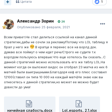
Цитата
1
Александр Зорин
26
Опубликовано
25 февраля, 2021
Всем привет.Не стал делиться ссылкой на канал данной
стратегии,дабы не сочли за рекламу!Потому что LOL таблицу я
брал у него же
В кратце я перенес все на ворлд док.
думаю все поймут о чем идет речь!Строго не судите т.к
ворлдом пользуюсь впервые.Что еще хотелось бы сказать...С
данной стратегией можно использовать его же таблу LOL.На
момент когда он выложил видос он отобрал 23 матча из них 6
матчей были выигрышными.Благодоря кеф его плюс составил
12100(ставил он типа 10 000 на каждый матч)Не знаю как вы
отнесетесь к данной стратегии,но может ее можно будет
довести до ума!
ничейная слабость.docx
Lol_esports_ 2.1.xlsx