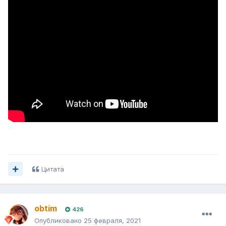
вы отнесетесь к данной стратегии,но может ее можно
будет довести до ума!
ничейная слабость.docx
209 \u043a\u0411 · 17 downloads
Lol_esports_ 2.1.xlsx
3 \u041c\u0411 · 7 downloads
Цитата
obtim
426
Опубликовано
25 февраля, 2021