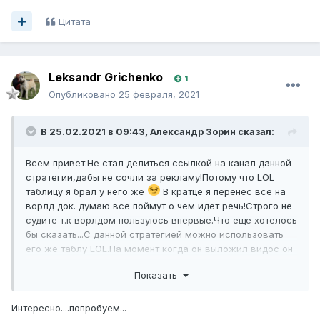
Цитата
Leksandr Grichenko
1
Опубликовано
25 февраля, 2021
В 25.02.2021 в 09:43,
Александр Зорин
сказал:
Всем привет.Не стал делиться ссылкой на канал данной
стратегии,дабы не сочли за рекламу!Потому что LOL
таблицу я брал у него же
В кратце я перенес все на
ворлд док. думаю все поймут о чем идет речь!Строго не
судите т.к ворлдом пользуюсь впервые.Что еще хотелось
бы сказать...С данной стратегией можно использовать
его же таблу LOL.На момент когда он выложил видос он
отобрал 23 матча из них 6 матчей были
Показать
выигрышными.Благодоря кеф его плюс составил
12100(ставил он типа 10 000 на каждый матч)Не знаю как
вы отнесетесь к данной стратегии,но может ее можно
Интересно....попробуем...
будет довести до ума!