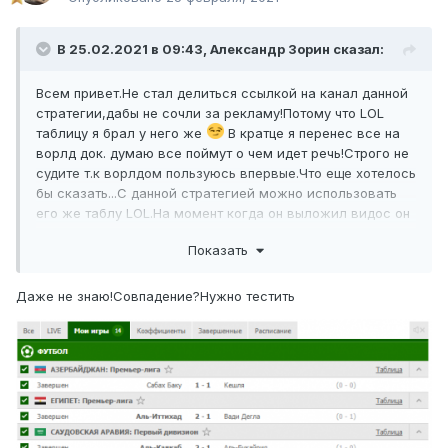
В 25.02.2021 в 09:43,
Александр Зорин
сказал:
Всем привет.Не стал делиться ссылкой на канал данной
стратегии,дабы не сочли за рекламу!Потому что LOL
таблицу я брал у него же
В кратце я перенес все на
ворлд док. думаю все поймут о чем идет речь!Строго не
судите т.к ворлдом пользуюсь впервые.Что еще хотелось
бы сказать...С данной стратегией можно использовать
его же таблу LOL.На момент когда он выложил видос он
отобрал 23 матча из них 6 матчей были
Показать
выигрышными.Благодоря кеф его плюс составил
12100(ставил он типа 10 000 на каждый матч)Не знаю как
вы отнесетесь к данной стратегии,но может ее можно
Даже не знаю!Совпадение?Нужно тестить
будет довести до ума!
ничейная слабость.docx
209 \u043a\u0411 · 24 downloads