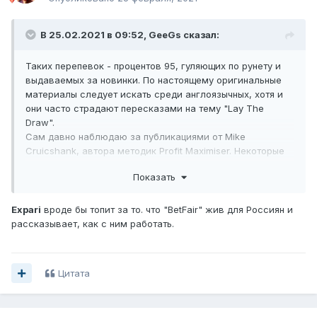
В 25.02.2021 в 09:52,
GeeGs
сказал:
Таких перепевок - процентов 95, гуляющих по рунету и
выдаваемых за новинки. По настоящему оригинальные
материалы следует искать среди англоязычных, хотя и
они часто страдают пересказами на тему "Lay The
Draw".
Сам давно наблюдаю за публикациями от Mike
Cruicshank, автора методик Profit Maximiser. Некоторые
из них использовал сам, когда торговал на Betfair.
Показать
Сейчас, с закрытием биржи для граждан РФ,
актуальность этих разработок ушла на второй план, но
интерес к ним остался.
Expari
вроде бы топит за то. что "BetFair" жив для Россиян и
Его блог с апдейтами выпущенных ранее материалов:
рассказывает, как с ним работать.
Показать контент
Цитата
Его блог со всеми выпущенными маттериалами