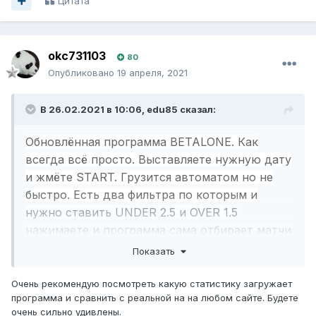
Цитата
5in1_eng_fx2020.xlsm
4 \u041c\u0411 · 37 загрузок
okc731103
80
Опубликовано
19 апреля, 2021
В 26.02.2021 в 10:06,
edu85
сказал:
Обновлённая программа BETALONE. Как
всегда всё просто. Выставляете нужную дату
и жмёте START. Грузится автоматом но не
быстро. Есть два фильтра по которым и
нужно ставить UNDER 2.5 и OVER 1.5
нажимаете и программа сама отбирает матчи
с наиболее вероятным исходом. Наблюдал
Показать
неделю проход не плохой.
Очень рекомендую посмотреть какую статистику загружает
программа и сравнить с реальной на на любом сайте. Будете
очень сильно удивлены.