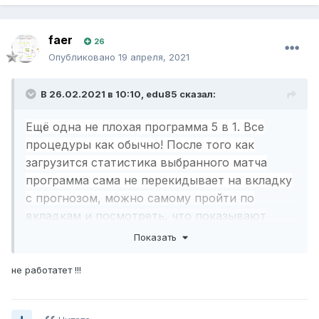
faer
26
Опубликовано
19 апреля, 2021
В 26.02.2021 в 10:10,
edu85
сказал:
Ещё одна не плохая программа 5 в 1. Все
процедуры как обычно! После того как
загрузится статистика выбранного матча
программа сама не перекидывает на вкладку
с прогнозом, можно самому пройти по
вкладкам и посмотреть, что показывают
разные программы. А можно просто открыть
Показать
архив и нажать кнопку SAVE и будет вам
готовый прогноз на тотал и победу. Всем
не работатет !!!
удачи в тестировании.