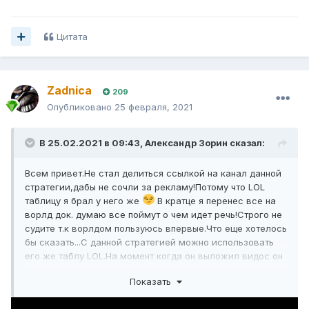
Цитата
ничейная слабость.docx
209 \u043a\u0411 · 8 downloads
Zadnica
209
Lol_esports_ 2.1.xlsx
3 \u041c\u0411 · 4 downloads
Опубликовано
25 февраля, 2021
В 25.02.2021 в 09:43,
Александр Зорин
сказал:
Всем привет.Не стал делиться ссылкой на канал данной
стратегии,дабы не сочли за рекламу!Потому что LOL
таблицу я брал у него же
В кратце я перенес все на
ворлд док. думаю все поймут о чем идет речь!Строго не
судите т.к ворлдом пользуюсь впервые.Что еще хотелось
бы сказать...С данной стратегией можно использовать
его же таблу LOL.На момент когда он выложил видос он
отобрал 23 матча из них 6 матчей были
Показать
выигрышными.Благодоря кеф его плюс составил
12100(ставил он типа 10 000 на каждый матч)Не знаю как