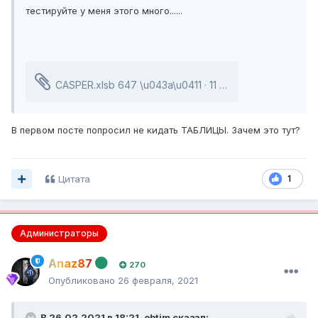
тестируйте у меня этого много......
CASPER.xlsb
647 \u043a\u0411 · 11 downloads
В первом посте попросил не кидать ТАБЛИЦЫ. Зачем это тут?
Цитата
1
Администраторы
Anaz87
270
Опубликовано
26 февраля, 2021
В 26.02.2021 в 18:21,
obtim
сказал: