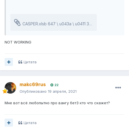
CASPER.xlsb
647 \ u043a \ u0411 36 indirme
NOT WORKING
Цитата
makc69rus
22
Опубликовано
19 апреля, 2021
Мне вот всё любопытно про вангу бет3 кто что скажет?
Цитата