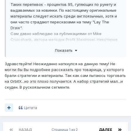
Таких перепевок - процентов 95, гуляющих по рунету и
выдаваемых за новинки. По настоящему оригинальные
материалы следует искать среди англоязычных, хотя и
они часто страдают пересказами на тему "Lay The
Draw".
Сам давно наблюдаю за публикациями от Mike
Cruicshank, автора методик Profit Maximiser. Некоторые
из них использовал сам, когда торговал на Betfair.
Показать
Сейчас, с закрытием биржи для граждан РФ,
актуальность этих разработок ушла на второй план, но
интерес к ним остался.
Здравствуйте! Неожиданно наткнулся на данную тему! Не
Его блог с апдейтами выпущенных ранее материалов:
могли бы Вы подробнее рассказать про товарища, у которого
брали стратегии и материалы. Так как сам пытаюсь торговать
на OrbitX...но это плохо получается. А набор стратегий мал...и
Показать контент
скуден. В рускоязычном сегменте.
Его блог со всеми выпущенными маттериалами
Цитата
Показать контент
НАЗАД
Страница 1 из 2
ДАЛЕЕ