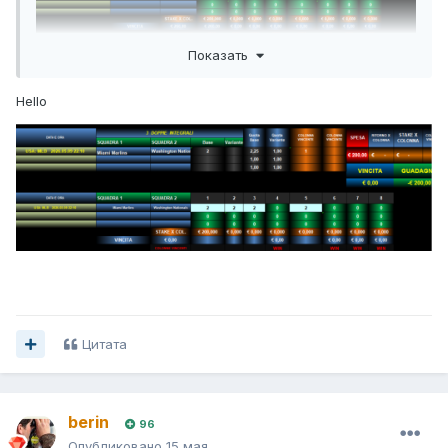
Показать
Hello
Цитата
berin
96
Опубликовано
15 мая