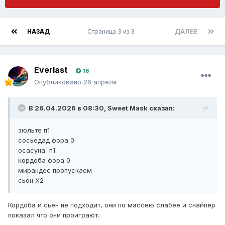
НАЗАД
Страница 3 из 3
ДАЛЕЕ
Everlast
16
Опубликовано
26 апреля
В 26.04.2026 в 08:30,
Sweet Mask
сказал:
зюльте п1
сосьедад фора 0
осасуна п1
кордоба фора 0
мирандес пропускаем
сьон Х2
Кордоба и сьен не подходит, они по массею слабее и снайпер
показал что они проиграют.