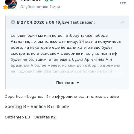
16
Опубликовано
1 мая
В 27.04.2026 в 08:19,
Everlast
сказал:
сегодня один матч и по доп отбору также победа
Аталанты, потом только в пятницу, 24 матча получилось
всего, на некоторые еще не дали кф это надо будет
смотреть. но в основном фавориты и получились и кф
будет не большим. а так еще в будни Аргентина А и
Бразилия А более менее, но мой доп отбор по времени
не подходит они уже сыграны. я все основные лиги
тестировал, лучше всего работают которые писал в
Показать
самом начале и вот их присылаю, по этому да главное
качество.)
Deportivo – Leganes п
1 но кф уронили если только в лайве
Sporting B - Benfica B
не берём
Dokument_Microsoft_Word.docx
92.67 kB
·
7 загрузок
Gaziantep BB – Besiktas
п2