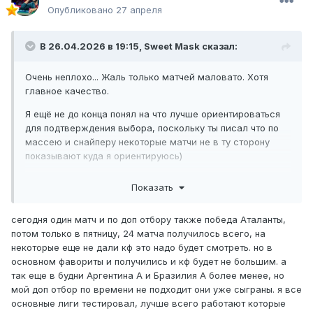
Опубликовано
27 апреля
В 26.04.2026 в 19:15,
Sweet Mask
сказал:
Очень неплохо... Жаль только матчей маловато. Хотя
главное качество.
Я ещё не до конца понял на что лучше ориентироваться
для подтверждения выбора, поскольку ты писал что по
массею и снайперу некоторые матчи не в ту сторону
показывают куда я ориентируюсь)
Ещё нужно потестить метод
Показать
сегодня один матч и по доп отбору также победа Аталанты,
потом только в пятницу, 24 матча получилось всего, на
некоторые еще не дали кф это надо будет смотреть. но в
основном фавориты и получились и кф будет не большим. а
так еще в будни Аргентина А и Бразилия А более менее, но
мой доп отбор по времени не подходит они уже сыграны. я все
основные лиги тестировал, лучше всего работают которые