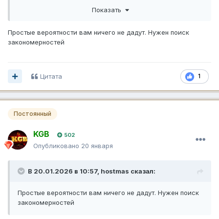
Показать
Над оформлением не заморачивался. Кому интересно,
сам скрипт тоже прикрепляю.
super math там, где ТС совпадает в обоих прогнозах.
Простые вероятности вам ничего не дадут. Нужен поиск
закономерностей
Filtered_Picks.xlsx
16.82 kB
·
7 загрузок
Цитата
1
match_filter.py
9.18 kB
·
8 загрузок
Постоянный
KGB
502
Опубликовано
20 января
В 20.01.2026 в 10:57,
hostmas
сказал:
Простые вероятности вам ничего не дадут. Нужен поиск
закономерностей