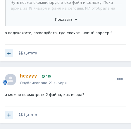
Чуть позже скомпилирую в exe файл и выложу. Пока
архив за 19 января и файл на сегодня. ИИ отобрала на
ночные игры две ставки. Обе прошли.
Показать
а подскажите, пожалуйста, где скачать новый парсер ?
Цитата
hezyyy
115
Опубликовано
21 января
и можно посмотреть 2 файла, как вчера?
Цитата