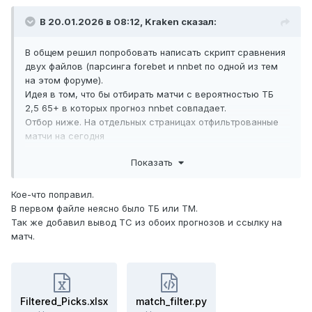
В 20.01.2026 в 08:12,
Kraken
сказал:
В общем решил попробовать написать скрипт сравнения
двух файлов (парсинга forebet и nnbet по одной из тем
на этом форуме).
Идея в том, что бы отбирать матчи с вероятностью ТБ
2,5 65+ в которых прогноз nnbet совпадает.
Отбор ниже. На отдельных страницах отфильтрованные
матчи на сегодня
Показать
Над оформлением не заморачивался. Кому интересно,
сам скрипт тоже прикрепляю.
super math там, где ТС совпадает в обоих прогнозах.
Кое-что поправил.
В первом файле неясно было ТБ или ТМ.
Так же добавил вывод ТС из обоих прогнозов и ссылку на
матч.
Filtered_Picks.xlsx
16.82 kB
·
3 загрузки
match_filter.py
9.18 kB
·
3 загрузки
Filtered_Picks.xlsx
match_filter.py