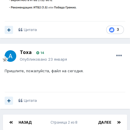
Forebet_Predictions_2026-01-22.xlsx
25.27 kB
·
0 загру
Цитата
3
Toxa
14
Опубликовано
23 января
Пришлите, пожалуйста, файл на сегодня.
Цитата
НАЗАД
Страница 2 из 8
ДАЛЕЕ