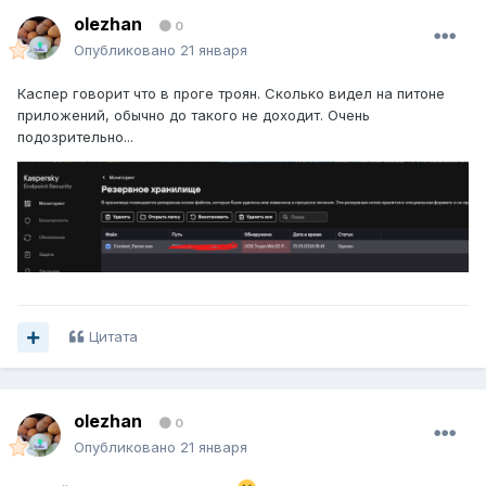
olezhan
0
Опубликовано
21 января
Forebet_Predictions_2026-01-19.xlsx
20.02 kB
·
5 загру
Каспер говорит что в проге троян. Сколько видел на питоне
приложений, обычно до такого не доходит. Очень
подозрительно...
Forebet_Predictions_2026-01-21.xlsx
19.61 kB
·
10 загр
Цитата
olezhan
0
Опубликовано
21 января