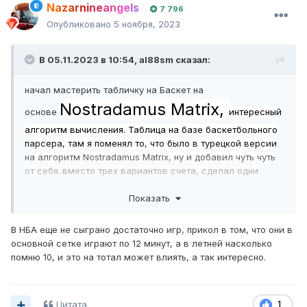
Nazarnineangels
7 796
Опубликовано
5 ноября, 2023
В 05.11.2023 в 10:54,
al88sm
сказал:
начал мастерить табличку на Баскет на
Nostradamus Matrix,
основе
интересный
алгоритм вычисления. Таблица на базе баскетбольного
парсера, там я поменял то, что было в турецкой версии
на алгоритм
Nostradamus Matrix, ну и добавил чуть чуть
от себя..вместо трех вариантов счета, сделал одни
усредненный. скидывать его пока не буду. сам парсер
Показать
есть тут, в разделе "ремонт таблиц". суть краш-тест
посмотреть, насколько автоматический прогноз по этой
системе буду точен или нет. вот ближайшие игры где
В НБА еще не сыграно достаточно игр, прикол в том, что они в
есть прогноз. будем смотреть. Ночью не плохо зашел
основной сетке играют по 12 минут, а в летней насколько
НБА. но я ее не играю. Тоталы парсит сама и берет
помню 10, и это на тотал может влиять, а так интересно.
примерно равный с коэффами 1.86-1.98.
Цитата
1