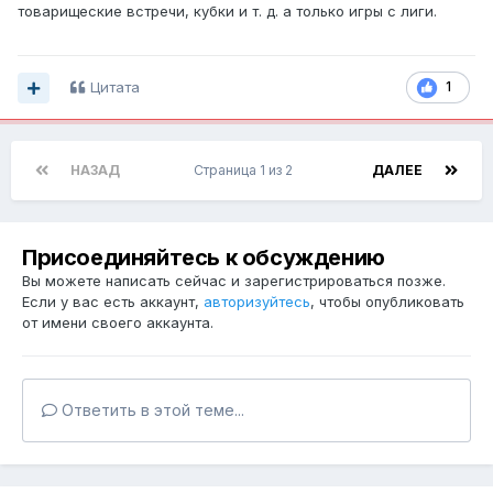
есть прогноз. будем смотреть. Ночью не плохо зашел
товарищеские встречи, кубки и т. д. а только игры с лиги.
НБА. но я ее не играю. Тоталы парсит сама и берет
примерно равный с коэффами 1.86-1.98.
Цитата
1
НАЗАД
Страница 1 из 2
ДАЛЕЕ
Присоединяйтесь к обсуждению
Вы можете написать сейчас и зарегистрироваться позже.
Если у вас есть аккаунт,
авторизуйтесь
, чтобы опубликовать
от имени своего аккаунта.
Ответить в этой теме...