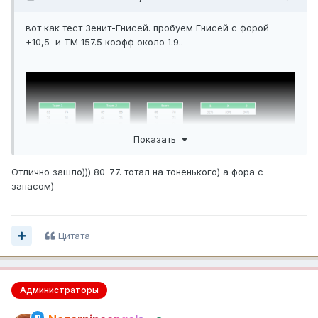
вот как тест Зенит-Енисей. пробуем Енисей с форой
+10,5 и ТМ 157.5 коэфф около 1.9..
Показать
Отлично зашло))) 80-77. тотал на тоненького) а фора с
запасом)
Цитата
Администраторы