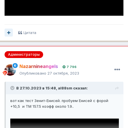
Цитата
Администраторы
Nazarnineangels
7 796
Опубликовано
27 октября, 2023
В 27.10.2023 в 15:48,
al88sm
сказал:
вот как тест Зенит-Енисей. пробуем Енисей с форой
+10,5 и ТМ 157.5 коэфф около 1.9..