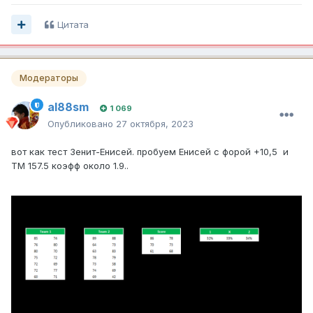
Цитата
Модераторы
al88sm
1 069
Опубликовано
27 октября, 2023
вот как тест Зенит-Енисей. пробуем Енисей с форой +10,5 и
ТМ 157.5 коэфф около 1.9..