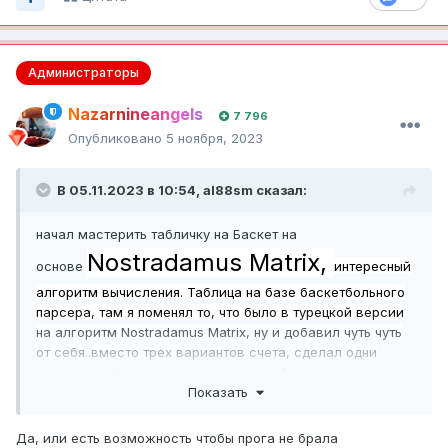
Администраторы
Nazarnineangels
7 796
Опубликовано
5 ноября, 2023
В 05.11.2023 в 10:54,
al88sm
сказал:
начал мастерить табличку на Баскет на
Nostradamus Matrix,
основе
интересный
алгоритм вычисления. Таблица на базе баскетбольного
парсера, там я поменял то, что было в турецкой версии
на алгоритм
Nostradamus Matrix, ну и добавил чуть чуть
от себя..вместо трех вариантов счета, сделал одни
усредненный. скидывать его пока не буду. сам парсер
Показать
есть тут, в разделе "ремонт таблиц". суть краш-тест
посмотреть, насколько автоматический прогноз по этой
системе буду точен или нет. вот ближайшие игры где
Да, или есть возможность чтобы прога не брала