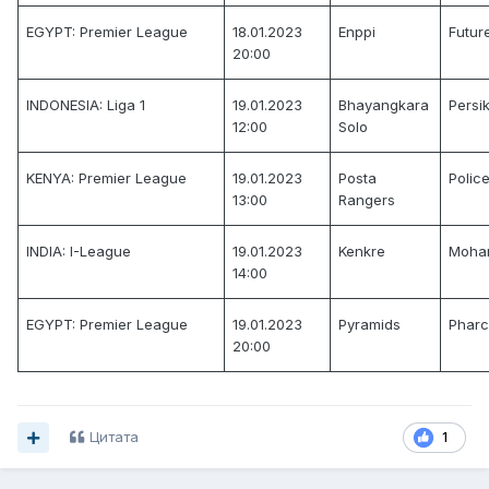
EGYPT: Premier League
18.01.2023
Enppi
Futur
20:00
INDONESIA: Liga 1
19.01.2023
Bhayangkara
Persik
12:00
Solo
KENYA: Premier League
19.01.2023
Posta
Polic
13:00
Rangers
INDIA: I-League
19.01.2023
Kenkre
Moha
14:00
EGYPT: Premier League
19.01.2023
Pyramids
Phar
20:00
Цитата
1