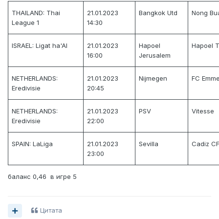
TUNISIA: Ligue Professionnelle 1
THAILAND: Thai
21.01.2023
Bangkok Utd
Nong Bu
League 1
18.01.2023 16:00
14:30
Hamam-Sousse
ISRAEL: Ligat ha'Al
21.01.2023
Hapoel
Hapoel T
Stade Tunisien
16:00
Jerusalem
NETHERLANDS:
21.01.2023
Nijmegen
FC Emm
2,46
Eredivisie
20:45
TUNISIA: Ligue Professionnelle 1
NETHERLANDS:
21.01.2023
PSV
Vitesse
18.01.2023 16:00
Eredivisie
22:00
US Tataouine
SPAIN: LaLiga
21.01.2023
Sevilla
Cadiz C
Etoile Sahel
23:00
баланс 0,46 в игре 5
3,48
TANZANIA: Ligi Kuu Bara
Цитата
18.01.2023 19:00