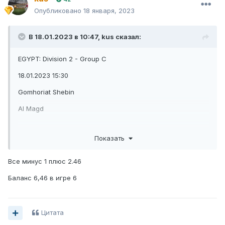
Опубликовано
18 января, 2023
В 18.01.2023 в 10:47,
kus
сказал:
EGYPT: Division 2 - Group C
18.01.2023 15:30
Gomhoriat Shebin
Al Magd
Показать
2,6
EGYPT: Premier League
Все минус 1 плюс 2.46
18.01.2023 15:45
Баланс 6,46 в игре 6
Haras El Hodood
El Daklyeh
Цитата