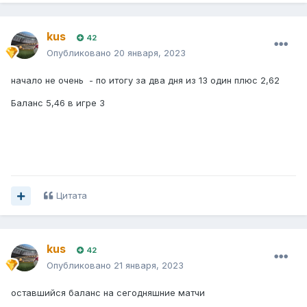
2,52
kus
42
GREECE: Gamma Ethniki - Group 1
Опубликовано
20 января, 2023
18.01.2023 16:00
начало не очень - по итогу за два дня из 13 один плюс 2,62
Thermaikos FC
Баланс 5,46 в игре 3
Chrisoupolis
3,4
TUNISIA: Ligue Professionnelle 1
Цитата
18.01.2023 16:00
CS Sfaxien
kus
Esperance Tunis
42
Опубликовано
21 января, 2023
оставшийся баланс на сегодняшние матчи
2,62