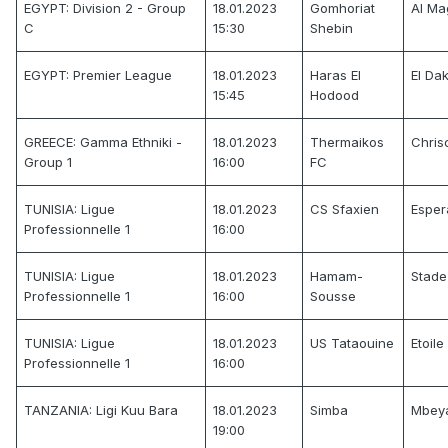
EGYPT: Division 2 - Group
18.01.2023
Gomhoriat
Al Ma
C
15:30
Shebin
EGYPT: Premier League
18.01.2023
Haras El
El Da
15:45
Hodood
GREECE: Gamma Ethniki -
18.01.2023
Thermaikos
Chris
Group 1
16:00
FC
TUNISIA: Ligue
18.01.2023
CS Sfaxien
Esper
Professionnelle 1
16:00
TUNISIA: Ligue
18.01.2023
Hamam-
Stade
Professionnelle 1
16:00
Sousse
TUNISIA: Ligue
18.01.2023
US Tataouine
Etoile
Professionnelle 1
16:00
TANZANIA: Ligi Kuu Bara
18.01.2023
Simba
Mbeya
19:00