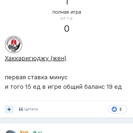
1
полная игра
HT 1-0
0
Хаккаригюджу (жен)
первая ставка минус
и того 15 ед в игре общий баланс 19 ед
Цитата
2
kus
42