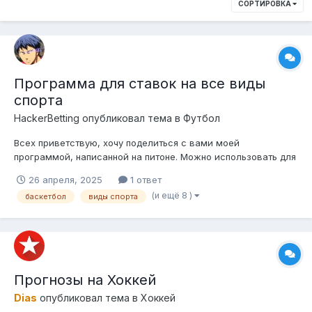
СОРТИРОВКА
Программа для ставок на все виды
спорта
HackerBetting
опубликовал тема в
Футбол
Всех приветствую, хочу поделиться с вами моей
программой, написанной на питоне. Можно использовать для
любого вида спорта, только нужно вбивать в ручную, так как
26 апреля, 2025
1 ответ
я поленился парсить данные. Так же для футбола
(и ещё 8 )
баскетбол
виды спорта
необходима вводить коэффициенты через Форы(0), ничью я
не стал добавлять... Кто может, дора...
Прогнозы на Хоккей
Dias
опубликовал тема в
Хоккей