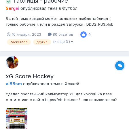
Таблицы - рабочие
Sergei
опубликовал тема в
Футбол
В этой теме каждый может выложить любые таблицы (
только рабочие ), или в раздел Загрузки . DDD2_RUS.xlsb
10 января, 2023
80 ответов
9
(и ещё 3 )
баскетбол
другие
xG Score Hockey
al88sm
опубликовал тема в
Хоккей
сделал простенький калькулятор xG для хоккей на базе
статитстики с сайта https://nb-bet.com/. как пользоваться?
открывает сначала вкладку хоккей, потом выбираем нужный
турнир, в турнире выбираем вкладку "Сводная" и копируем
ее всю от названия до нижнего правого значения, и
нажимаем в таблице кн...