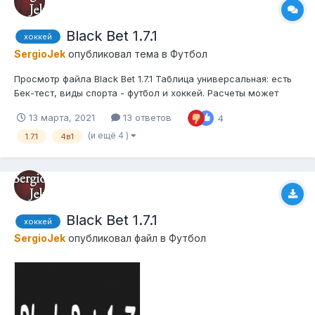
Black Bet 1.7.1
хоккей
SergioJek
опубликовал тема в
Футбол
Просмотр файла Black Bet 1.7.1 Таблица универсальная: есть
Бек-тест, виды спорта - футбол и хоккей. Расчеты может
делать как по всем играм так и по играм исключительно по
13 марта, 2021
13 ответов
4
лиге, может сразу грузить в два архива (по лиге и по всем
играм), может грузить в интервале котор...
(и ещё 4 )
1.7.1
4в1
Black Bet 1.7.1
хоккей
SergioJek
опубликовал файл в
Футбол