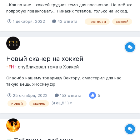
...Как по мне - хоккей трудная тема для прогнозов...Но всё же
попробую пованговать... Никаких тоталов, только на исход,
иногда с форой...
1 декабря, 2022
42 ответа
прогнозы
хоккей
Новый сканер на хоккей
-FH-
опубликовал тема в
Хоккей
Спасибо нашему товарищу Вектору, смастерил для нас
такую вещь. xHockey.zip
25 октября, 2022
153 ответа
5
(и ещё 1 )
новый
сканер