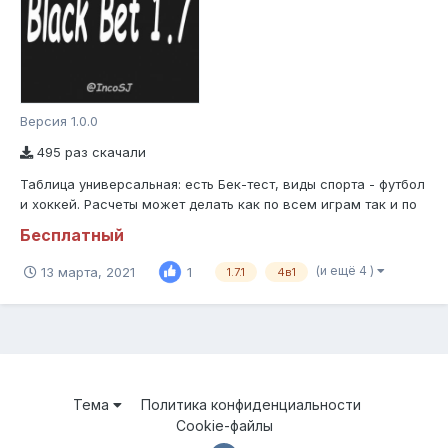
Версия 1.0.0
495 раз скачали
Таблица универсальная: есть Бек-тест, виды спорта - футбол
и хоккей. Расчеты может делать как по всем играм так и по
играм исключительно по лиге, может сразу грузить в два
Бесплатный
архива (по лиге и по всем играм), может грузить в
интервале который задает пользователь, предусмотрено
(и ещё 4 )
13 марта, 2021
1
1.7.1
4в1
удаление дубликатов, игр...
Тема
Политика конфиденциальности
Cookie-файлы