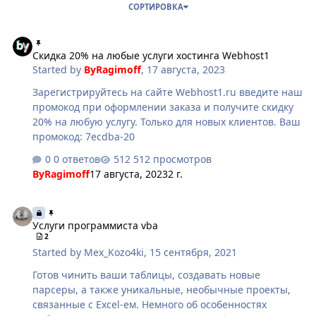
СОРТИРОВКА
Скидка 20% на любые услуги хостинга Webhost1
Скидка 20% на любые услуги хостинга Webhost1
Started by
ByRagimoff
,
17 августа, 2023
Зарегистрируйтесь на сайте Webhost1.ru введите наш
промокод при оформлении заказа и получите скидку
20% на любую услугу. Только для новых клиентов. Ваш
промокод: 7ecdba-20
0 ответов
512 просмотров
ByRagimoff
17 августа, 2023
2 г.
Услуги программиста vba
Услуги программиста vba
2
Started by
Mex_Kozo4ki
,
15 сентября, 2021
Готов чинить ваши таблицы, создавать новые
парсеры, а также уникальные, необычные проекты,
связанные с Excel-ем. Немного об особенностях