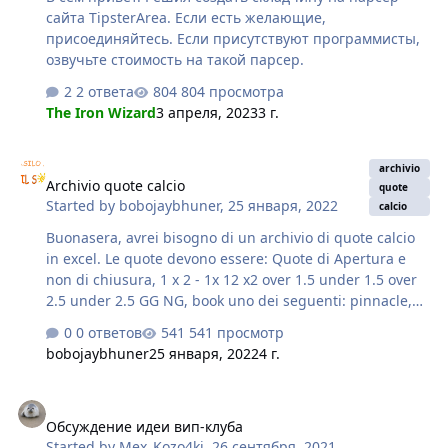
сайта TipsterArea. Если есть желающие,
присоединяйтесь. Если присутствуют программисты,
озвучьте стоимость на такой парсер.
2 ответа
804 просмотра
The Iron Wizard
3 апреля, 2023
3 г.
Archivio quote calcio
archivio
Archivio quote calcio
quote
Started by
bobojaybhuner
,
25 января, 2022
calcio
Buonasera, avrei bisogno di un archivio di quote calcio
in excel. Le quote devono essere: Quote di Apertura e
non di chiusura, 1 x 2 - 1x 12 x2 over 1.5 under 1.5 over
2.5 under 2.5 GG NG, book uno dei seguenti: pinnacle,
bet365, planetwin, eurobet il periodo tutto il 2021.
0 ответов
541 просмотр
Attendo conferma e dettagli utili al riguardo. Grazie
bobojaybhuner
25 января, 2022
4 г.
Обсуждение идеи вип-клуба
Обсуждение идеи вип-клуба
Started by
Mex_Kozo4ki
,
26 сентября, 2021