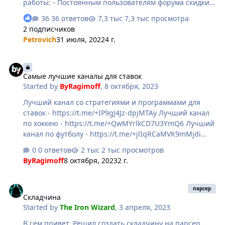
работы: - Постоянным пользователям форума скидки/
бонусы/акции и т.д. - 10% дохода от каждого заказа
36 ответов
7,3 тыс просмотра
будет перечислено администрации форума - Цена за
2 подписчиков
выполненную работу будет начинаться от 100 рублей
Petrovich
31 июля, 2022
4 г.
и выше - Первым трём обратившимся пользователям
бонус в виде режима постоплаты (сначала
Самые лучшие каналы для ставок
выполненная работа, затем оплата). Тем самым
Самые лучшие каналы для ставок
докажу свою надёжность. В данной теме прошу
Started by
ByRagimoff
,
8 октября, 2023
оставлять ваши вопросы/пожелания/замечания/
отзывы. По поводу конкретных заданий, типа починки
Лучший канал со стратегиями и программами для
таблиц, обращайтесь в личные сообщени…
ставок - https://t.me/+IP9gJ4Jz-dpjMTAy Лучший канал
по хоккею - https://t.me/+QwMYrlkCD7U3YmQ6 Лучший
канал по футболу - https://t.me/+jlIqRCaMVK9mMjdi
Лучший канал по американскому футболу -
0 ответов
2 тыс просмотров
https://t.me/+6jXFSJU2Jv04NTgy
ByRagimoff
8 октября, 2023
2 г.
Складчина
парсер
Складчина
Started by
The Iron Wizard
,
3 апреля, 2023
В сем привет. Решил создать складчину на парсер