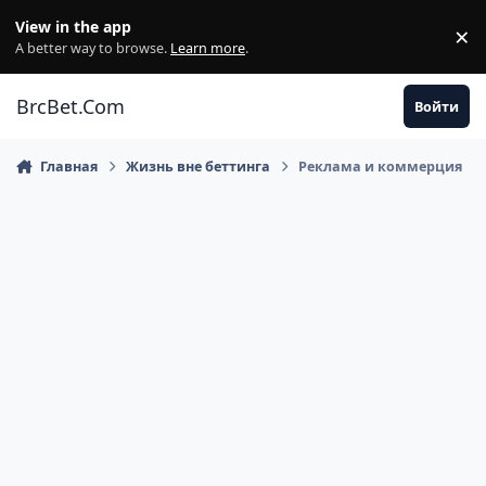
Перейти к содержанию
View in the app
×
Di
A better way to browse.
Learn more
.
BrcBet.Com
Войти
Главная
Жизнь вне беттинга
Реклама и коммерция