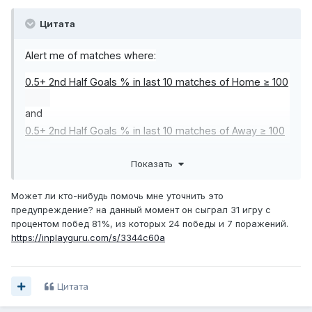
Цитата
Alert me of matches where:
0.5+ 2nd Half Goals % in last 10 matches of Home ≥ 100
and
0.5+ 2nd Half Goals % in last 10 matches of Away ≥ 100
and
Показать
Head-To-Head 1.5+ Goals % in last 5 matches of Either
Может ли кто-нибудь помочь мне уточнить это
team ≥ 100
предупреждение? на данный момент он сыграл 31 игру с
процентом побед 81%, из которых 24 победы и 7 поражений.
and
https://inplayguru.com/s/3344c60a
Match Timer (Minute) ≥ 45
and
Цитата
Goals of Winning team ≤ Goals of Losing team + 1