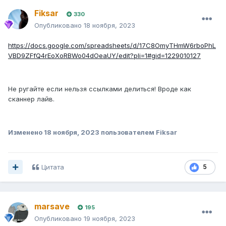
Fiksar
330
Опубликовано
18 ноября, 2023
https://docs.google.com/spreadsheets/d/17C8OmyTHmW6rboPhL
VBD9ZFfQ4rEoXoRBWo04dOeaUY/edit?pli=1#gid=1229010127
Не ругайте если нельзя ссылками делиться! Вроде как
сканнер лайв.
Изменено
18 ноября, 2023
пользователем Fiksar
Цитата
5
marsave
195
Опубликовано
19 ноября, 2023