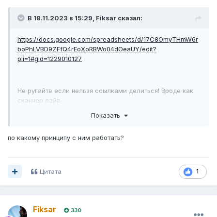
В 18.11.2023 в 15:29,
Fiksar
сказал:
https://docs.google.com/spreadsheets/d/17C8OmyTHmW6r
boPhLVBD9ZFfQ4rEoXoRBWo04dOeaUY/edit?
pli=1#gid=1229010127
Не ругайте если нельзя ссылками делиться! Вроде как
сканнер лайв.
Показать
по какому принципу с ним работать?
Цитата
1
Fiksar
330