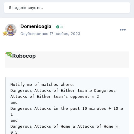
and
5 недель спустя...
Match Timer (Minute) ≤ 60
Domenicogia
3
and
Опубликовано
17 ноября, 2023
Goals of Winning team ≤ Goals of Losing team + 1
and
Robocop
Avg. Goals Scored in last 5 matches Played at Home of
Home ≥ 1
and
Avg. Goals Scored in last 5 matches Played Away of
Notify me of matches where:

Dangerous Attacks of Either team ≥ Dangerous 
Away ≥ 1
Attacks of Either team's opponent × 2

and

Dangerous Attacks in the past 10 minutes ÷ 10 ≥ 
1

and

Dangerous Attacks of Home ≥ Attacks of Home × 
0.5
