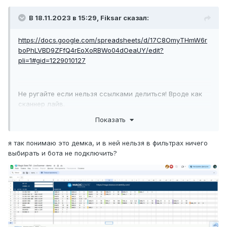
В 18.11.2023 в 15:29,
Fiksar
сказал:
https://docs.google.com/spreadsheets/d/17C8OmyTHmW6r
boPhLVBD9ZFfQ4rEoXoRBWo04dOeaUY/edit?
pli=1#gid=1229010127
Не ругайте если нельзя ссылками делиться! Вроде как
сканнер лайв.
Показать
я так понимаю это демка, и в ней нельзя в фильтрах ничего
выбирать и бота не подключить?