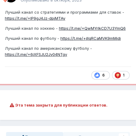
Лучший канал со стратегиями и программами для ставок -
https://t.me/+IP9gJ4Jz-dpjMTAy
Лучший канал по хоккею -
https://t.me/+QwMYrlkCD7U3YmQ6
Лучший канал по футболу -
https://t.me/+jlIqRCaMVK9mMjdi
Лучший канал по американскому футболу -
https://t.me/+6jXFSJU2Jv04NTgy
6
1
Эта тема закрыта для публикации ответов.