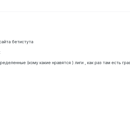
 сайта бетистута
х
еделенные (кому какие нравятся ) лиги , как раз там есть гра